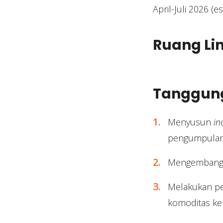
April-Juli 2026 (e
Ruang Li
Tanggun
Menyusun
in
pengumpulan d
Mengembangka
Melakukan pen
komoditas ke