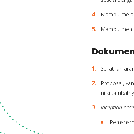
Mampu melakuk
Mampu memba
Dokumen 
Surat lamaran
Proposal, ya
nilai tambah 
Inception not
Pemahama