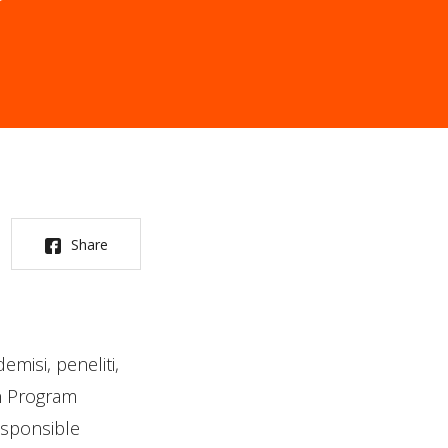
Share
isi, peneliti,
n Program
esponsible