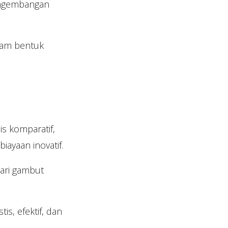
engembangan
lam bentuk
is komparatif,
ayaan inovatif.
tari gambut
s, efektif, dan