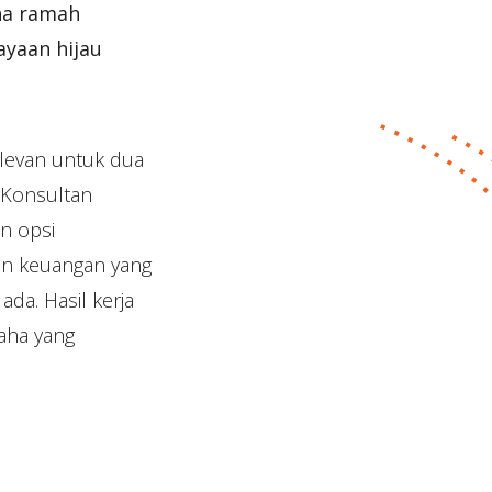
ha ramah
yaan hijau
elevan untuk dua
. Konsultan
n opsi
an keuangan yang
da. Hasil kerja
aha yang