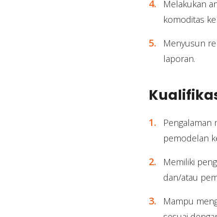
Melakukan an
komoditas ke
Menyusun rek
laporan.
Kualifika
Pengalaman mi
pemodelan ke
Memiliki peng
dan/atau pemb
Mampu mengemb
sesuai denga