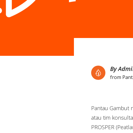
By Admi
from Pan
Pantau Gambut m
atau tim konsul
PROSPER (Peatlan